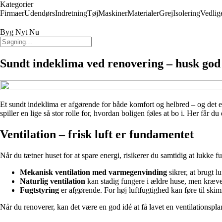
Kategorier
Firmaer
Udendørs
Indretning
Tøj
Maskiner
Materialer
Grej
Isolering
Vedlig
Byg Nyt Nu
Sundt indeklima ved renovering – husk god 
Et sundt indeklima er afgørende for både komfort og helbred – og det er
spiller en lige så stor rolle for, hvordan boligen føles at bo i. Her får
Ventilation – frisk luft er fundamentet
Når du tætner huset for at spare energi, risikerer du samtidig at lukke fu
Mekanisk ventilation med varmegenvinding
sikrer, at brugt l
Naturlig ventilation
kan stadig fungere i ældre huse, men kræver
Fugtstyring
er afgørende. For høj luftfugtighed kan føre til skim
Når du renoverer, kan det være en god idé at få lavet en ventilationsplan, 