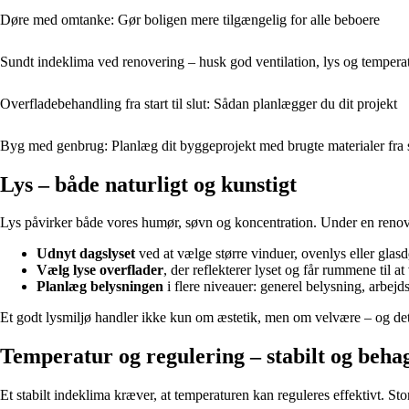
Døre med omtanke: Gør boligen mere tilgængelig for alle beboere
Sundt indeklima ved renovering – husk god ventilation, lys og tempera
Overfladebehandling fra start til slut: Sådan planlægger du dit projekt
Byg med genbrug: Planlæg dit byggeprojekt med brugte materialer fra s
Lys – både naturligt og kunstigt
Lys påvirker både vores humør, søvn og koncentration. Under en renove
Udnyt dagslyset
ved at vælge større vinduer, ovenlys eller glasd
Vælg lyse overflader
, der reflekterer lyset og får rummene til a
Planlæg belysningen
i flere niveauer: generel belysning, arbej
Et godt lysmiljø handler ikke kun om æstetik, men om velvære – og de
Temperatur og regulering – stabilt og behag
Et stabilt indeklima kræver, at temperaturen kan reguleres effektivt. S