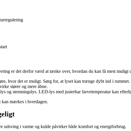
turregulering
tart
ring er det derfor værd at tænke over, hvordan du kan få mest muligt 
øre, hvor det er muligt. Sørg for, at lyset kan trænge dybt ind i rummet.
t virke større og mere åbne.
dslys og stemningslys. LED-lys med justerbar farvetemperatur kan efter
t kan mærkes i hverdagen.
eligt
tore udsving i varme og kulde påvirker både komfort og energiforbrug.