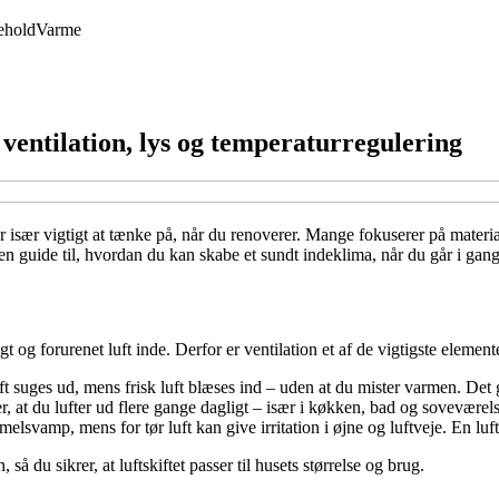
ehold
Varme
ventilation, lys og temperaturregulering
 især vigtigt at tænke på, når du renoverer. Mange fokuserer på material
 du en guide til, hvordan du kan skabe et sundt indeklima, når du går i g
gt og forurenet luft inde. Derfor er ventilation et af de vigtigste element
uft suges ud, mens frisk luft blæses ind – uden at du mister varmen. Det giv
, at du lufter ud flere gange dagligt – især i køkken, bad og soveværels
melsvamp, mens for tør luft kan give irritation i øjne og luftveje. En lu
så du sikrer, at luftskiftet passer til husets størrelse og brug.