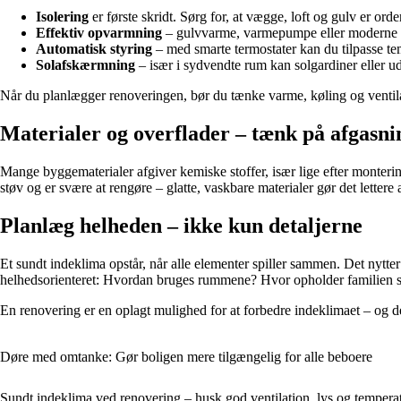
Isolering
er første skridt. Sørg for, at vægge, loft og gulv er or
Effektiv opvarmning
– gulvvarme, varmepumpe eller moderne ra
Automatisk styring
– med smarte termostater kan du tilpasse te
Solafskærmning
– især i sydvendte rum kan solgardiner eller
Når du planlægger renoveringen, bør du tænke varme, køling og ventilat
Materialer og overflader – tænk på afgasni
Mange byggematerialer afgiver kemiske stoffer, især lige efter monte
støv og er svære at rengøre – glatte, vaskbare materialer gør det lettere 
Planlæg helheden – ikke kun detaljerne
Et sundt indeklima opstår, når alle elementer spiller sammen. Det nytter 
helhedsorienteret: Hvordan bruges rummene? Hvor opholder familien s
En renovering er en oplagt mulighed for at forbedre indeklimaet – og det
Døre med omtanke: Gør boligen mere tilgængelig for alle beboere
Sundt indeklima ved renovering – husk god ventilation, lys og tempera