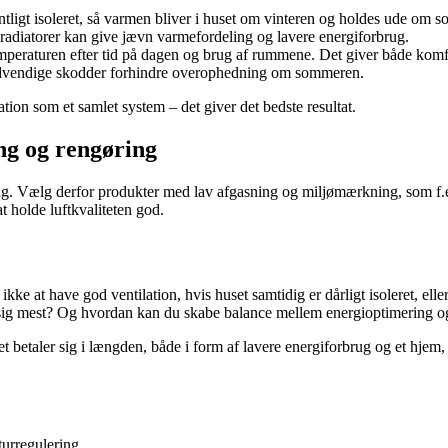
dentligt isoleret, så varmen bliver i huset om vinteren og holdes ude om
diatorer kan give jævn varmefordeling og lavere energiforbrug.
mperaturen efter tid på dagen og brug af rummene. Det giver både komfo
 udvendige skodder forhindre overophedning om sommeren.
ion som et samlet system – det giver det bedste resultat.
ng og rengøring
ring. Vælg derfor produkter med lav afgasning og miljømærkning, som f
at holde luftkvaliteten god.
ikke at have god ventilation, hvis huset samtidig er dårligt isoleret, el
ig mest? Og hvordan kan du skabe balance mellem energioptimering og
 betaler sig i længden, både i form af lavere energiforbrug og et hjem, d
turregulering