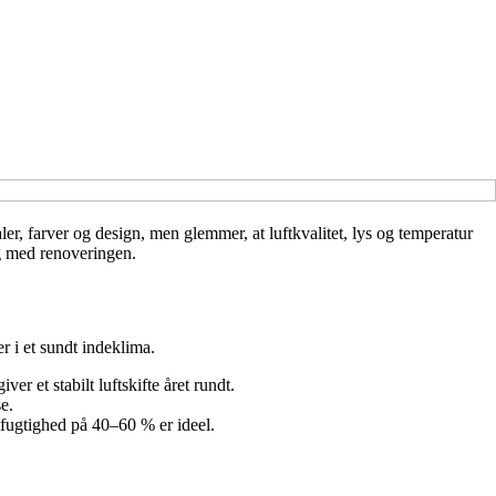
er, farver og design, men glemmer, at luftkvalitet, lys og temperatur
ang med renoveringen.
er i et sundt indeklima.
er et stabilt luftskifte året rundt.
e.
ftfugtighed på 40–60 % er ideel.