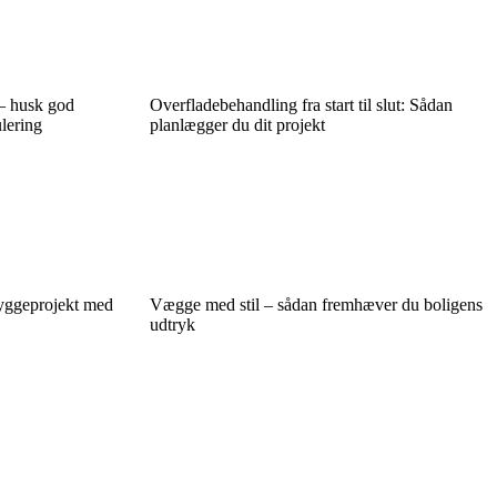
– husk god
Overfladebehandling fra start til slut: Sådan
ulering
planlægger du dit projekt
yggeprojekt med
Vægge med stil – sådan fremhæver du boligens
udtryk