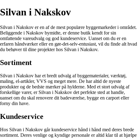
Silvan i Nakskov
Silvan i Nakskov er en af ​​de mest populære byggemarkeder i området.
Beliggende i Nakskov bymidte, er denne butik kendt for sin
omfattende vareudvalg og god kundeservice. Uanset om du er en
erfaren håndværker eller en gør-det-selv-entusiast, vil du finde alt hvad
du behøver til dine projekter hos Silvan i Nakskov.
Sortiment
Silvan i Nakskov har et bredt udvalg af byggematerialer, værktøj,
maling, el-artikler, VVS og meget mere. De har altid de nyeste
produkter og de bedste mærker på hylderne. Med et stort udvalg af
forskellige varer, er Silvan i Nakskov det perfekte sted at handle,
uanset om du skal renovere dit badeværelse, bygge en carport eller
forny din have.
Kundeservice
Hos Silvan i Nakskov går kundeservice hånd i hånd med deres brede
sortiment. Deres venlige og kyndige personale er altid klar til at hjælpe