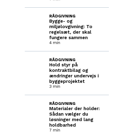
RÅDGIVNING
Bygge- og
miljølovgivning: To
regelsæt, der skal
fungere sammen
4 min
RÅDGIVNING
Hold styr på
kontraktbilag og
ændringer undervejs i
byggeprojektet
3 min
RÅDGIVNING
Materialer der holder:
Sådan vælger du
løsninger med lang
holdbarhed
7 min