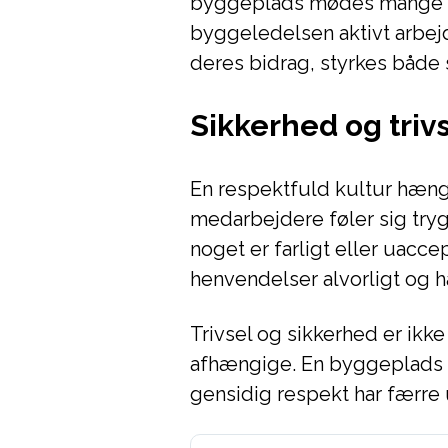
byggeplads mødes mange ku
byggeledelsen aktivt arbej
deres bidrag, styrkes både
Sikkerhed og triv
En respektfuld kultur hæn
medarbejdere føler sig tryg
noget er farligt eller uacc
henvendelser alvorligt og h
Trivsel og sikkerhed er ikke
afhængige. En byggeplads
gensidig respekt har færre 