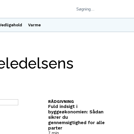
Vedligehold
Varme
eledelsens
RÅDGIVNING
Fuld indsigt i
byggeøkonomien: Sådan
sikrer du
gennemsigtighed for alle
parter
7 min