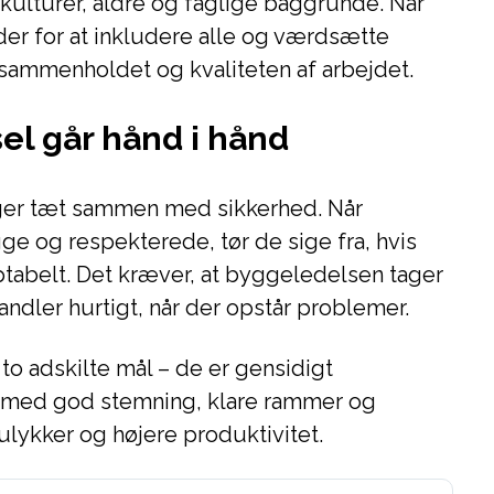
lturer, aldre og faglige baggrunde. Når
der for at inkludere alle og værdsætte
 sammenholdet og kvaliteten af arbejdet.
sel går hånd i hånd
ger tæt sammen med sikkerhed. Når
ge og respekterede, tør de sige fra, hvis
eptabelt. Det kræver, at byggeledelsen tager
andler hurtigt, når der opstår problemer.
 to adskilte mål – de er gensidigt
 med god stemning, klare rammer og
ulykker og højere produktivitet.