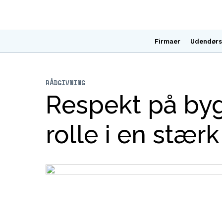
Firmaer
Udendørs
RÅDGIVNING
Respekt på by
rolle i en stær