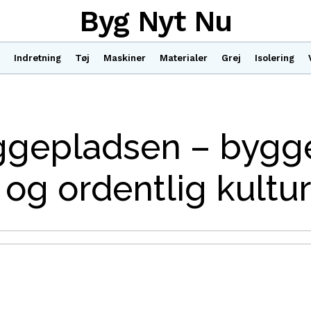
Byg Nyt Nu
Indretning
Tøj
Maskiner
Materialer
Grej
Isolering
ggepladsen – bygg
k og ordentlig kultur