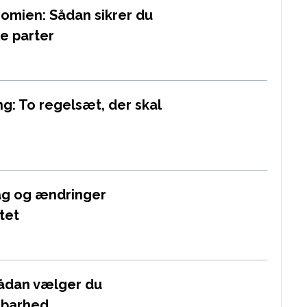
nomien: Sådan sikrer du
e parter
g: To regelsæt, der skal
lag og ændringer
tet
Sådan vælger du
dbarhed