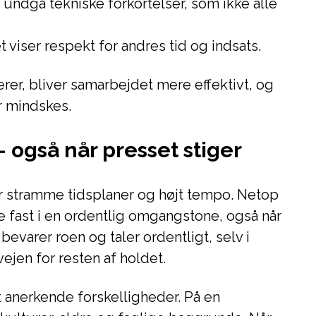
 undgå tekniske forkortelser, som ikke alle
t viser respekt for andres tid og indsats.
er, bliver samarbejdet mere effektivt, og
er mindskes.
– også når presset stiger
 stramme tidsplaner og højt tempo. Netop
de fast i en ordentlig omgangstone, også når
 bevarer roen og taler ordentligt, selv i
vejen for resten af holdet.
 anerkende forskelligheder. På en