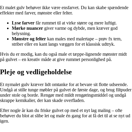
Et malet gulv behøver ikke være ensfarvet. Du kan skabe spændende
effekter med farver, mønstre eller felter.
Lyse farver
får rummet til at virke større og mere luftigt.
Mørke nuancer
giver varme og dybde, men kræver god
belysning.
Mønstre og felter
kan males med malertape – prøv fx tern,
striber eller en kant langs væggen for et klassisk udtryk.
Hvis du er modig, kan du også male et tæppe-lignende mønster midt
på gulvet – en kreativ måde at give rummet personlighed på.
Pleje og vedligeholdelse
Et nymalet gulv kræver lidt omtanke for at bevare sit flotte udseende.
Undgå at stille tunge møbler på gulvet de første dage, og brug filtpuder
under stole og borde. Rengør med mildt rengøringsmiddel og undgå
skrappe kemikalier, der kan skade overfladen.
Efter nogle år kan du friske gulvet op med et nyt lag maling – ofte
behøver du blot at slibe let og male én gang for at få det til at se nyt ud
igen.