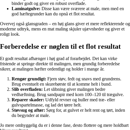
binder godt og giver en robust overflade.
Laminatgulve:
Disse kan være sværere at male, men med en
god hæftegrunder kan du opnå et flot resultat.
Overvej også glansgraden – en høj glans giver et mere reflekterende og
moderne udtryk, mens en mat maling skjuler ujævnheder og giver et
roligt look.
Forberedelse er nøglen til et flot resultat
Et godt resultat afhænger i høj grad af forarbejdet. Det kan virke
fristende at springe direkte til malingen, men grundig forberedelse
sikrer, at malingen hæfter ordentligt og holder i mange år.
Rengør grundigt:
Fjern støv, fedt og snavs med grundrens.
Brug eventuelt en skurebørste til at komme helt i bund.
Slib overfladen:
Let slibning giver malingen bedre
vedhæftning. Brug sandpapir med korn 100–120 til trægulve.
Reparer skader:
Udfyld revner og huller med træ- eller
gulvspartelmasse, og lad det tørre helt.
Støvsug og aftør:
Sørg for, at gulvet er helt rent og tørt, inden
du begynder at male.
Jo mere omhyggelig du er i denne fase, desto flottere og mere holdbart