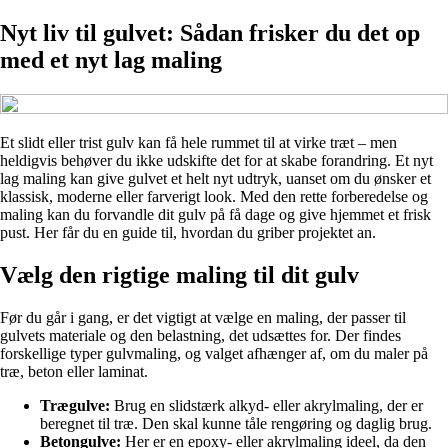
Nyt liv til gulvet: Sådan frisker du det op
med et nyt lag maling
Et slidt eller trist gulv kan få hele rummet til at virke træt – men
heldigvis behøver du ikke udskifte det for at skabe forandring. Et nyt
lag maling kan give gulvet et helt nyt udtryk, uanset om du ønsker et
klassisk, moderne eller farverigt look. Med den rette forberedelse og
maling kan du forvandle dit gulv på få dage og give hjemmet et frisk
pust. Her får du en guide til, hvordan du griber projektet an.
Vælg den rigtige maling til dit gulv
Før du går i gang, er det vigtigt at vælge en maling, der passer til
gulvets materiale og den belastning, det udsættes for. Der findes
forskellige typer gulvmaling, og valget afhænger af, om du maler på
træ, beton eller laminat.
Trægulve:
Brug en slidstærk alkyd- eller akrylmaling, der er
beregnet til træ. Den skal kunne tåle rengøring og daglig brug.
Betongulve:
Her er en epoxy- eller akrylmaling ideel, da den