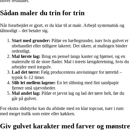
bliver resultatet.
Sådan maler du trin for trin
Når forarbejdet er gjort, er du klar til at male. Arbejd systematisk og
tålmodigt – det betaler sig.
Start med grunder:
Påfør en hæftegrunder, især hvis gulvet er
ubehandlet eller tidligere lakeret. Det sikrer, at malingen binder
ordentligt.
Mal første lag:
Brug en pensel langs kanter og hjørner, og en
malerrulle til de store flader. Mal i træets længderetning, hvis du
arbejder med trægulv.
Lad det tørre:
Følg producentens anvisninger for tørretid –
typisk 6–12 timer.
Slib let mellem lagene:
En let slibning med fint sandpapir
fjerner små ujævnheder.
Mal andet lag:
Påfør et jævnt lag og lad det tørre helt, før du
går på gulvet.
For ekstra slidstyrke kan du afslutte med en klar topcoat, især i rum
med meget trafik som entre eller køkken.
Giv gulvet karakter med farver og mønstre