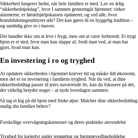
Sikkerhed fungerer bedst, når hele familien er med. Lav en årlig
“sikkerhedstjekdag”, hvor I sammen gennemgår hjemmet: virker
alarmerne, er førstehjælpskassen opdateret, og ved alle, hvor
brandslukningsudstyret står? Det kan gøres til en hyggelig tradition –
og samtidig give ro i maven.
Det handler ikke om at leve i frygt, men om at være forberedt. Et trygt
hjem er et sted, hvor man kan slappe af, fordi man ved, at man har
gjort, hvad man kan.
En investering i ro og tryghed
At opdatere sikkerheden i hjemmet kræver tid og måske lidt økonomi,
men det er en investering i familiens tryghed. Når du ved, at dine
sikkerhedstiltag passer til jeres nuværende liv, kan du fokusere på det,
der virkelig betyder noget – at nyde hverdagen sammen.
Så tag et kig på dit hjem med friske øjne: Matcher dine sikkerhedstiltag
stadig din families behov?
Forskellige overvågningskameraer og deres praktiske anvendelse
Tryghed for kæledyr under rengøring og hjemmevedligeholdelse