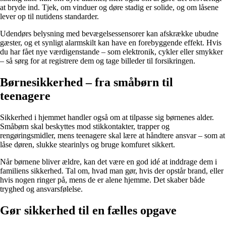
at bryde ind. Tjek, om vinduer og døre stadig er solide, og om låsene
lever op til nutidens standarder.
Udendørs belysning med bevægelsessensorer kan afskrække ubudne
gæster, og et synligt alarmskilt kan have en forebyggende effekt. Hvis
du har fået nye værdigenstande – som elektronik, cykler eller smykker
– så sørg for at registrere dem og tage billeder til forsikringen.
Børnesikkerhed – fra småbørn til
teenagere
Sikkerhed i hjemmet handler også om at tilpasse sig børnenes alder.
Småbørn skal beskyttes mod stikkontakter, trapper og
rengøringsmidler, mens teenagere skal lære at håndtere ansvar – som at
låse døren, slukke stearinlys og bruge komfuret sikkert.
Når børnene bliver ældre, kan det være en god idé at inddrage dem i
familiens sikkerhed. Tal om, hvad man gør, hvis der opstår brand, eller
hvis nogen ringer på, mens de er alene hjemme. Det skaber både
tryghed og ansvarsfølelse.
Gør sikkerhed til en fælles opgave