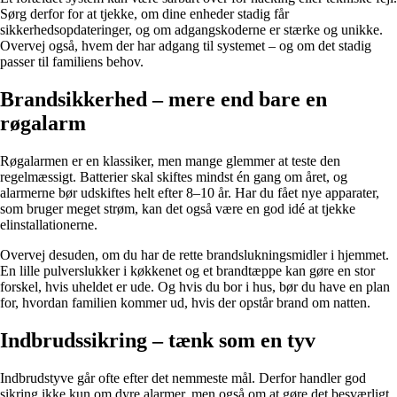
Sørg derfor for at tjekke, om dine enheder stadig får
sikkerhedsopdateringer, og om adgangskoderne er stærke og unikke.
Overvej også, hvem der har adgang til systemet – og om det stadig
passer til familiens behov.
Brandsikkerhed – mere end bare en
røgalarm
Røgalarmen er en klassiker, men mange glemmer at teste den
regelmæssigt. Batterier skal skiftes mindst én gang om året, og
alarmerne bør udskiftes helt efter 8–10 år. Har du fået nye apparater,
som bruger meget strøm, kan det også være en god idé at tjekke
elinstallationerne.
Overvej desuden, om du har de rette brandslukningsmidler i hjemmet.
En lille pulverslukker i køkkenet og et brandtæppe kan gøre en stor
forskel, hvis uheldet er ude. Og hvis du bor i hus, bør du have en plan
for, hvordan familien kommer ud, hvis der opstår brand om natten.
Indbrudssikring – tænk som en tyv
Indbrudstyve går ofte efter det nemmeste mål. Derfor handler god
sikring ikke kun om dyre alarmer, men også om at gøre det besværligt