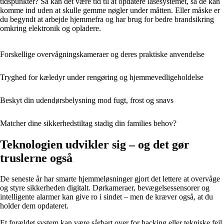
tidspunkter? Så kan det være tid til at opdatere låsesystemet, så de kan
komme ind uden at skulle gemme nøgler under måtten. Eller måske er
du begyndt at arbejde hjemmefra og har brug for bedre brandsikring
omkring elektronik og opladere.
Forskellige overvågningskameraer og deres praktiske anvendelse
Tryghed for kæledyr under rengøring og hjemmevedligeholdelse
Beskyt din udendørsbelysning mod fugt, frost og snavs
Matcher dine sikkerhedstiltag stadig din families behov?
Teknologien udvikler sig – og det gør
truslerne også
De seneste år har smarte hjemmeløsninger gjort det lettere at overvåge
og styre sikkerheden digitalt. Dørkameraer, bevægelsessensorer og
intelligente alarmer kan give ro i sindet – men de kræver også, at du
holder dem opdateret.
Et forældet system kan være sårbart over for hacking eller tekniske fejl.