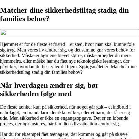
Matcher dine sikkerhedstiltag stadig din
families behov?
Hjemmet er for de fleste et fristed – et sted, hvor man skal kunne føle
sig tryg. Men vores liv ændrer sig, og det samme gør vores behov for
sikkerhed. Måske er børnene blevet større, måske arbejder du mere
hjemmefra, eller måske har du fået nye teknologiske løsninger, der
påvirker, hvordan du beskytter dit hjem. Spørgsmålet er: Matcher dine
sikkerhedstiltag stadig din families behov?
Når hverdagen ændrer sig, bør
sikkerheden følge med
De fleste tænker kun på sikkerhed, når noget går galt – et indbrud i
nabolaget, en brandalarm der ikke virker, eller et barn, der låser sig
ude. Men sikkerhed er ikke en engangsopgave. Det er en løbende
proces, der bør justeres, når familiens livssituation ændrer sig.
Har du for eksempel fået teenagere, der kommer og går på skæve