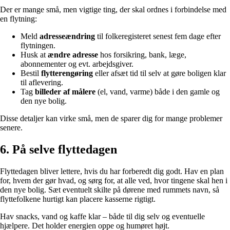
Der er mange små, men vigtige ting, der skal ordnes i forbindelse med
en flytning:
Meld
adresseændring
til folkeregisteret senest fem dage efter
flytningen.
Husk at
ændre adresse
hos forsikring, bank, læge,
abonnementer og evt. arbejdsgiver.
Bestil
flytterengøring
eller afsæt tid til selv at gøre boligen klar
til aflevering.
Tag
billeder af målere
(el, vand, varme) både i den gamle og
den nye bolig.
Disse detaljer kan virke små, men de sparer dig for mange problemer
senere.
6. På selve flyttedagen
Flyttedagen bliver lettere, hvis du har forberedt dig godt. Hav en plan
for, hvem der gør hvad, og sørg for, at alle ved, hvor tingene skal hen i
den nye bolig. Sæt eventuelt skilte på dørene med rummets navn, så
flyttefolkene hurtigt kan placere kasserne rigtigt.
Hav snacks, vand og kaffe klar – både til dig selv og eventuelle
hjælpere. Det holder energien oppe og humøret højt.