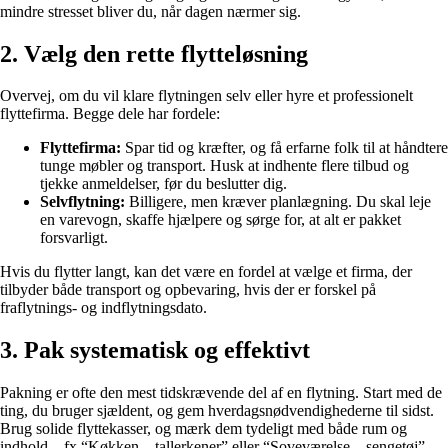
mindre stresset bliver du, når dagen nærmer sig.
2. Vælg den rette flytteløsning
Overvej, om du vil klare flytningen selv eller hyre et professionelt
flyttefirma. Begge dele har fordele:
Flyttefirma:
Spar tid og kræfter, og få erfarne folk til at håndtere
tunge møbler og transport. Husk at indhente flere tilbud og
tjekke anmeldelser, før du beslutter dig.
Selvflytning:
Billigere, men kræver planlægning. Du skal leje
en varevogn, skaffe hjælpere og sørge for, at alt er pakket
forsvarligt.
Hvis du flytter langt, kan det være en fordel at vælge et firma, der
tilbyder både transport og opbevaring, hvis der er forskel på
fraflytnings- og indflytningsdato.
3. Pak systematisk og effektivt
Pakning er ofte den mest tidskrævende del af en flytning. Start med de
ting, du bruger sjældent, og gem hverdagsnødvendighederne til sidst.
Brug solide flyttekasser, og mærk dem tydeligt med både rum og
indhold – fx “Køkken – tallerkener” eller “Soveværelse – sengetøj”.