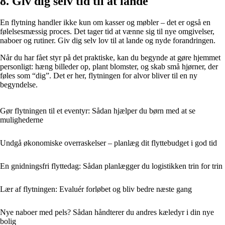
8. Giv dig selv tid til at lande
En flytning handler ikke kun om kasser og møbler – det er også en
følelsesmæssig proces. Det tager tid at vænne sig til nye omgivelser,
naboer og rutiner. Giv dig selv lov til at lande og nyde forandringen.
Når du har fået styr på det praktiske, kan du begynde at gøre hjemmet
personligt: hæng billeder op, plant blomster, og skab små hjørner, der
føles som “dig”. Det er her, flytningen for alvor bliver til en ny
begyndelse.
Gør flytningen til et eventyr: Sådan hjælper du børn med at se
mulighederne
Undgå økonomiske overraskelser – planlæg dit flyttebudget i god tid
En gnidningsfri flyttedag: Sådan planlægger du logistikken trin for trin
Lær af flytningen: Evaluér forløbet og bliv bedre næste gang
Nye naboer med pels? Sådan håndterer du andres kæledyr i din nye
bolig