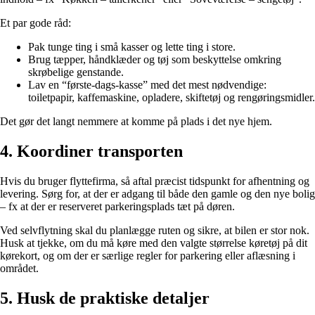
Et par gode råd:
Pak tunge ting i små kasser og lette ting i store.
Brug tæpper, håndklæder og tøj som beskyttelse omkring
skrøbelige genstande.
Lav en “første-dags-kasse” med det mest nødvendige:
toiletpapir, kaffemaskine, opladere, skiftetøj og rengøringsmidler.
Det gør det langt nemmere at komme på plads i det nye hjem.
4. Koordiner transporten
Hvis du bruger flyttefirma, så aftal præcist tidspunkt for afhentning og
levering. Sørg for, at der er adgang til både den gamle og den nye bolig
– fx at der er reserveret parkeringsplads tæt på døren.
Ved selvflytning skal du planlægge ruten og sikre, at bilen er stor nok.
Husk at tjekke, om du må køre med den valgte størrelse køretøj på dit
kørekort, og om der er særlige regler for parkering eller aflæsning i
området.
5. Husk de praktiske detaljer