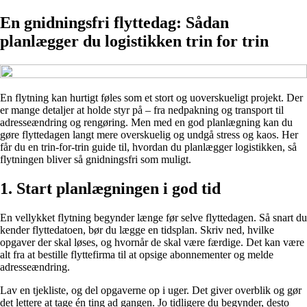
En gnidningsfri flyttedag: Sådan
planlægger du logistikken trin for trin
En flytning kan hurtigt føles som et stort og uoverskueligt projekt. Der
er mange detaljer at holde styr på – fra nedpakning og transport til
adresseændring og rengøring. Men med en god planlægning kan du
gøre flyttedagen langt mere overskuelig og undgå stress og kaos. Her
får du en trin-for-trin guide til, hvordan du planlægger logistikken, så
flytningen bliver så gnidningsfri som muligt.
1. Start planlægningen i god tid
En vellykket flytning begynder længe før selve flyttedagen. Så snart du
kender flyttedatoen, bør du lægge en tidsplan. Skriv ned, hvilke
opgaver der skal løses, og hvornår de skal være færdige. Det kan være
alt fra at bestille flyttefirma til at opsige abonnementer og melde
adresseændring.
Lav en tjekliste, og del opgaverne op i uger. Det giver overblik og gør
det lettere at tage én ting ad gangen. Jo tidligere du begynder, desto