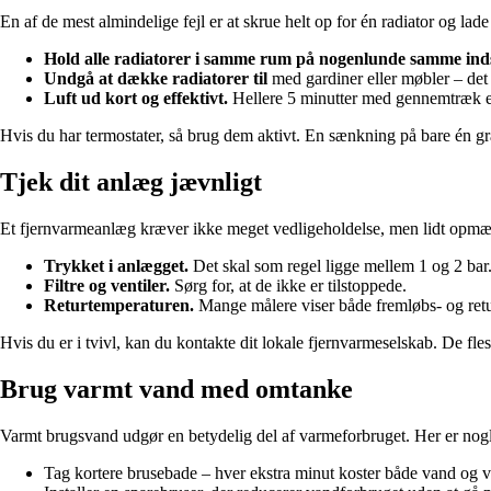
En af de mest almindelige fejl er at skrue helt op for én radiator og lad
Hold alle radiatorer i samme rum på nogenlunde samme indst
Undgå at dække radiatorer til
med gardiner eller møbler – det
Luft ud kort og effektivt.
Hellere 5 minutter med gennemtræk e
Hvis du har termostater, så brug dem aktivt. En sænkning på bare én 
Tjek dit anlæg jævnligt
Et fjernvarmeanlæg kræver ikke meget vedligeholdelse, men lidt opmær
Trykket i anlægget.
Det skal som regel ligge mellem 1 og 2 bar
Filtre og ventiler.
Sørg for, at de ikke er tilstoppede.
Returtemperaturen.
Mange målere viser både fremløbs- og returt
Hvis du er i tvivl, kan du kontakte dit lokale fjernvarmeselskab. De fles
Brug varmt vand med omtanke
Varmt brugsvand udgør en betydelig del af varmeforbruget. Her er nogl
Tag kortere brusebade – hver ekstra minut koster både vand og 