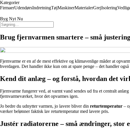
Kategorier
Firmaer
Udendørs
Indretning
Tøj
Maskiner
Materialer
Grej
Isolering
Vedlig
Byg Nyt Nu
Brug fjernvarmen smartere – små justering
Fjernvarme er en af de mest effektive og klimavenlige måder at opvarme
hverdagen. Det handler ikke kun om at spare penge – det handler også 
Kend dit anlæg – og forstå, hvordan det vir
Fjernvarme fungerer ved, at varmt vand sendes ud fra et centralt anlæg 
fjernvarmeværket, hvor det opvarmes igen.
Jo bedre du udnytter varmen, jo lavere bliver din
returtemperatur
– og
værker belønner faktisk lav returtemperatur med lavere pris.
Justér radiatorerne – små ændringer, stor e