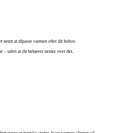
 nemt at tilpasse varmen efter dit behov.
se – uden at du behøver tænke over det.
dervægge er typiske steder, hvor varmen slipper ud.