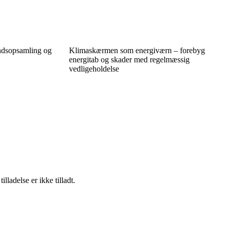
ndsopsamling og
Klimaskærmen som energiværn – forebyg
energitab og skader med regelmæssig
vedligeholdelse
adelse er ikke tilladt.