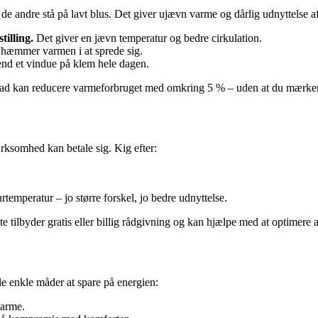
e de andre stå på lavt blus. Det giver ujævn varme og dårlig udnyttelse af
illing.
Det giver en jævn temperatur og bedre cirkulation.
 hæmmer varmen i at sprede sig.
nd et vindue på klem hele dagen.
grad kan reducere varmeforbruget med omkring 5 % – uden at du mærker 
ksomhed kan betale sig. Kig efter:
.
emperatur – jo større forskel, jo bedre udnyttelse.
te tilbyder gratis eller billig rådgivning og kan hjælpe med at optimere 
e enkle måder at spare på energien:
varme.