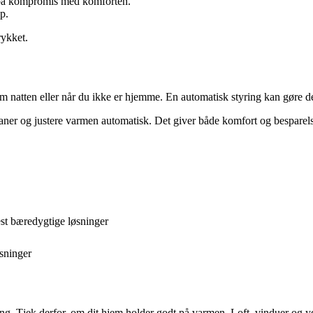
å på kompromis med komforten.
p.
rykket.
natten eller når du ikke er hjemme. En automatisk styring kan gøre det
aner og justere varmen automatisk. Det giver både komfort og besparel
st bæredygtige løsninger
sninger
ng. Tjek derfor, om dit hjem holder godt på varmen. Loft, vinduer og y