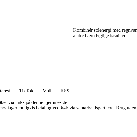
Kombinér solenergi med regnva
andre bæredygtige løsninger
terest
TikTok
Mail
RSS
 køber via links på denne hjemmeside.
tager muligvis betaling ved køb via samarbejdspartnere. Brug uden till