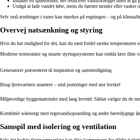
Installer en sparebruser, der reducerer vandforbruget uden at g
Undgå at lade vandet løbe, mens du børster tænder eller vasker o
Selv små ændringer i vaner kan mærkes på regningen – og på klimaaft
Overvej natsænkning og styring
Hvis du har mulighed for det, kan du med fordel sænke temperaturen om 
Moderne termostater og smarte styringssystemer kan endda lære dine v
Generatorer præsenteret til inspiration og sammenligning
Brug fjernvarmen smartere – små justeringer med stor forskel
Miljøvenlige byggematerialer med lang levetid: Sådan vælger du de me
Kombinér solenergi med regnvandsopsamling og andre bæredygtige lø
Samspil med isolering og ventilation
Selv det bedste fjernvarmeanlæg kan ikke kompensere for dårlig isoleri